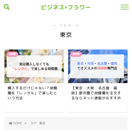
ビジネス×フラワー
― TAG ―
東京
胡蝶蘭
胡蝶蘭
購入するだけじゃない？胡蝶
【東京・大阪・名古屋・福
蘭を「レンタル」で楽しむと
岡】都市圏で胡蝶蘭を注文す
いう方法
るならネット通販がおすすめ
HOME
タグ : 東京