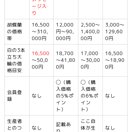
ージ入
り
胡蝶蘭
16,500
12,000
2,500～
3,000～
の価格
～310,
円～90,
1,400,0
129,60
帯
000円
000円
00円
0円
白の3本
16,500
18,700
17,000
16,500
立ち大
～50,0
～41,80
～30,00
～18,90
輪の価
00円
0円
0円
0円
格目安
◯（購
◯（購
入価格
入価格
会員登
なし
の5%ポ
の6%ポ
なし
録
イン
イン
ト）
ト）
生産者
ここ自
記載あ
とのつ
なし
体が生
なし
り