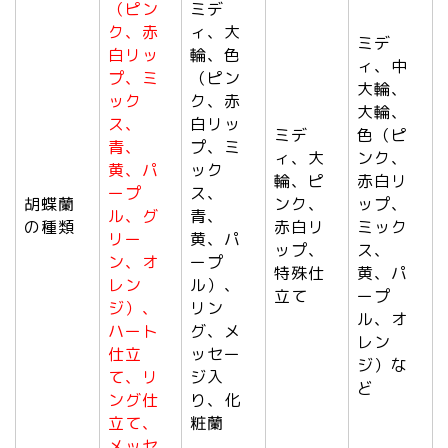
（ピン
ミデ
ク、赤
ィ、大
ミデ
白リッ
輪、色
ィ、中
プ、ミ
（ピン
大輪、
ック
ク、赤
大輪、
ス、
白リッ
ミデ
色（ピ
青、
プ、ミ
ィ、大
ンク、
黄、パ
ック
輪、ピ
赤白リ
ープ
ス、
胡蝶蘭
ンク、
ップ、
ル、グ
青、
の種類
赤白リ
ミック
リー
黄、パ
ップ、
ス、
ン、オ
ープ
特殊仕
黄、パ
レン
ル）、
立て
ープ
ジ）、
リン
ル、オ
ハート
グ、メ
レン
仕立
ッセー
ジ）な
て、リ
ジ入
ど
ング仕
り、化
立て、
粧蘭
メッセ