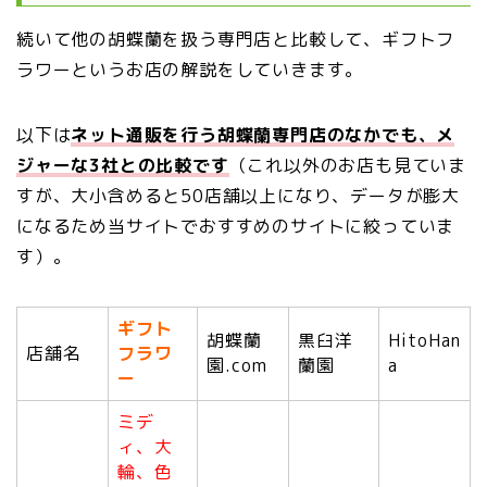
続いて他の胡蝶蘭を扱う専門店と比較して、ギフトフ
ラワーというお店の解説をしていきます。
以下は
ネット通販を行う胡蝶蘭専門店のなかでも、メ
ジャーな3社との比較です
（これ以外のお店も見ていま
すが、大小含めると50店舗以上になり、データが膨大
になるため当サイトでおすすめのサイトに絞っていま
す）。
ギフト
胡蝶蘭
黒臼洋
HitoHan
店舗名
フラワ
園.com
蘭園
a
ー
ミデ
ィ、大
輪、色