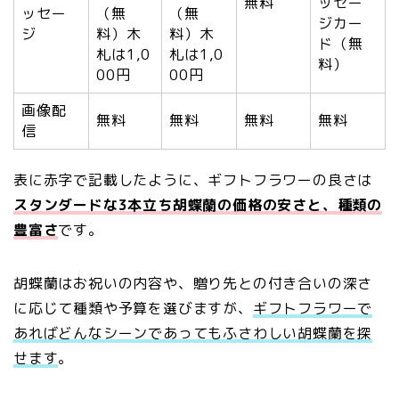
無料
ッセー
ッセー
（無
（無
ジカー
ジ
料）木
料）木
ド（無
札は1,0
札は1,0
料）
00円
00円
画像配
無料
無料
無料
無料
信
表に赤字で記載したように、ギフトフラワーの良さは
スタンダードな3本立ち胡蝶蘭の価格の安さと、種類の
豊富さ
です。
胡蝶蘭はお祝いの内容や、贈り先との付き合いの深さ
に応じて種類や予算を選びますが、
ギフトフラワーで
あればどんなシーンであってもふさわしい胡蝶蘭を探
せます
。