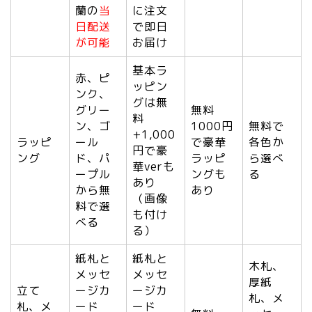
蘭の
当
に注文
日配送
で即日
が可能
お届け
基本ラ
赤、ピ
ッピン
ンク、
グは無
グリー
無料
料
ン、ゴ
1000円
無料で
+1,000
ラッピ
ール
で豪華
各色か
円で豪
ング
ド、パ
ラッピ
ら選べ
華verも
ープル
ングも
る
あり
から無
あり
（画像
料で選
も付け
べる
る）
紙札と
紙札と
木札、
メッセ
メッセ
厚紙
立て
ージカ
ージカ
札、メ
札、メ
ード
ード