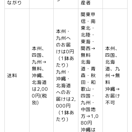
ながり
産者
関東甲
信・南
東北・
本州・
北陸・
九州へ
東海・
のお届
本州、
関西→
本州、
けは0円
四国、
無料
四国、
（1鉢あ
九州→
北海
北海
たり）
無料、
道・青
道、九
九州・
送料
沖縄、
森・秋
州→無
沖縄・
北海道
田・和
料
北海道
は2,00
歌山・
沖縄→
へのお
0円(税
四国・
お届け
届けは2,
別)
九州・
不可
000円
中国地
（1鉢あ
方→1,0
たり）
80円
沖縄は