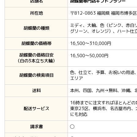
店舗名
胡蝶蘭専門店ギフトフラワー
所在地
〒812-0863 福岡県 福岡市博多区 
ミディ、大輪、色（ピンク、赤白
胡蝶蘭の種類
グリーン、オレンジ）、ハート仕
胡蝶蘭の価格帯
16,500～310,000円
胡蝶蘭の価格目安
16,500～50,000円
（白の3本立ち大輪）
色、仕立て、予算、お祝いの用途
胡蝶蘭の検索項目
エリア
送料
本州、四国、九州→無料、沖縄、北海
16時までに注文すればほとんどの
配送サービス
東京23区、横浜市、名古屋市内
にも対応
請求書
◯