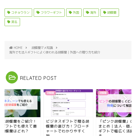
コチョウラン
フラワーギフト
外国
海外
胡蝶蘭
英名
HOME
胡蝶蘭マメ知識
海外でも法人ギフトによく使われる胡蝶蘭｜外国への贈り方も紹介
RELATED POST
蘭
胡蝶蘭
胡蝶蘭
安な胡蝶蘭をご紹介！
ビジネスギフトで贈る胡
「ピンク胡蝶蘭」の
人ギフトでも使えて最
蝶蘭の選び方！フローチ
まとめ｜法人・個人
な胡蝶蘭はどれ？
ャートでわかりやすく
ギフトで幅広く活躍
説...
る...