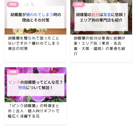
胡蝶蘭
胡蝶蘭
胡蝶蘭を贈られて困ったこと
胡蝶蘭の処分は業者に依頼が
ないですか？嫌われてしまう
楽！エリア別（東京・名古
場合の対策
屋・大阪・福岡）の業者も紹
介
胡蝶蘭
「ピンク胡蝶蘭」の特徴まと
め｜法人・個人向けギフトで
幅広く活躍する花