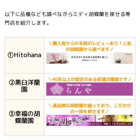
以下に品種なども調べながらミディ胡蝶蘭を探せる専
門店を紹介します。
＼購入者からの多数のレビューあり！人気
の胡蝶蘭から選べます／
①Hitohana
＼40年以上の歴史のある老舗洋蘭園です／
②黒臼洋蘭
園
＼高品質な胡蝶蘭が揃っており、こだわり
の一鉢を探せます／
③幸福の胡
蝶蘭園