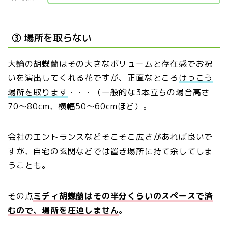
③ 場所を取らない
大輪の胡蝶蘭はその大きなボリュームと存在感でお祝
いを演出してくれる花ですが、正直なところ
けっこう
場所を取ります
・・・（一般的な3本立ちの場合高さ
70～80cm、横幅50～60cmほど）。
会社のエントランスなどそこそこ広さがあれば良いで
すが、自宅の玄関などでは置き場所に持て余してしま
うことも。
その点
ミディ胡蝶蘭はその半分くらいのスペースで済
むので、場所を圧迫しません
。