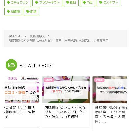
コチョウラン
フラワーギフト
即日
当日
法人ギフト
胡蝶蘭
配達
HOME
胡蝶蘭購入
胡蝶蘭を今すぐ手配したい方向け！即日・当日納品にも対応している専門店
RELATED POST
蘭
胡蝶蘭
胡蝶蘭
績ある老舗洋ラン園！
胡蝶蘭はどうしてあんな
胡蝶蘭の処分は業者
臼洋蘭園の口コミや特
形をしているの？仕立て
頼が楽！エリア別（
まとめ
の方法について解説
京・名古屋・大阪・
岡）...